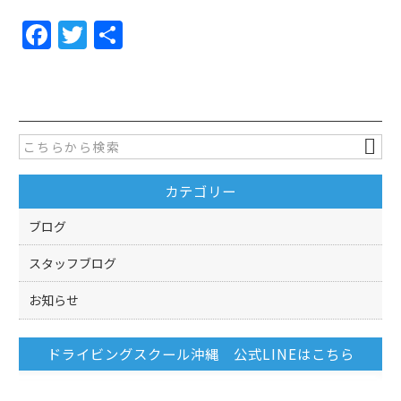
F
T
共
a
w
有
c
itt
e
er
b
o
カテゴリー
o
k
ブログ
スタッフブログ
お知らせ
ドライビングスクール沖縄 公式LINEはこちら