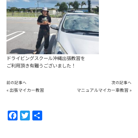
ドライビングスクール沖縄出張教習を
ご利用頂き有難うございました！
前の記事へ
次の記事へ
«
出張マイカー教習
マニュアルマイカー車教習
»
F
T
共
a
w
有
c
itt