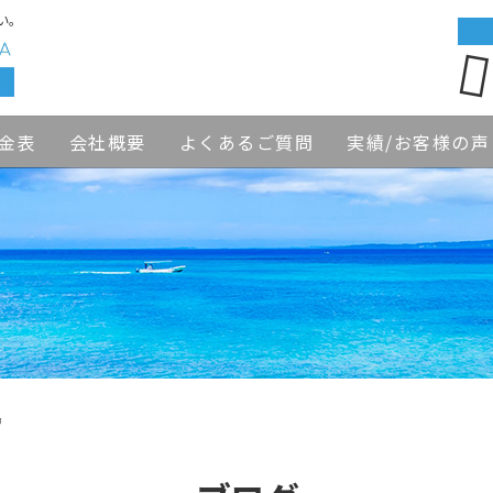
い。
金表
会社概要
よくあるご質問
実績/お客様の声
習