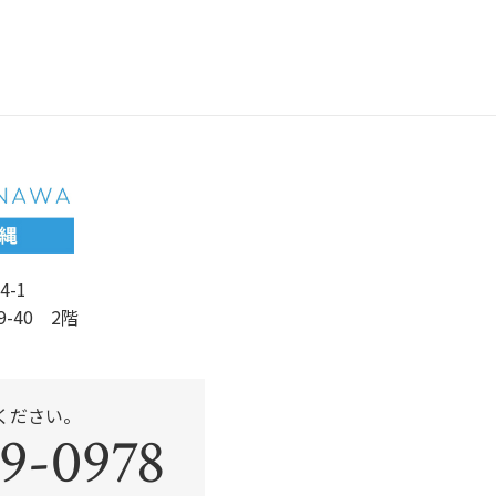
c
itt
e
er
b
o
o
k
4-1
9-40 2階
ください。
9-0978