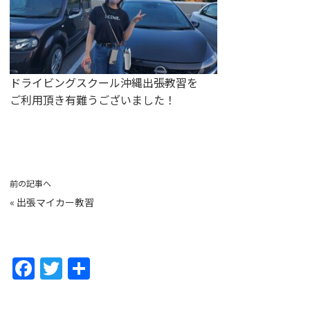
ドライビングスクール沖縄出張教習を
ご利用頂き有難うございました！
前の記事へ
«
出張マイカー教習
F
T
共
a
w
有