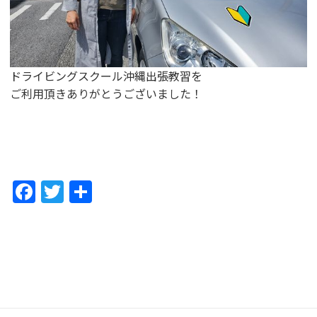
ドライビングスクール沖縄出張教習を
ご利用頂きありがとうございました！
F
T
共
a
w
有
c
itt
e
er
b
o