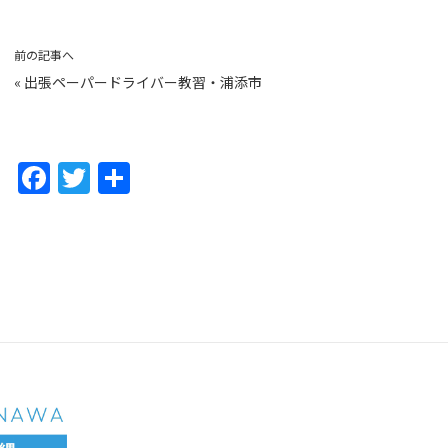
前の記事へ
«
出張ペーパードライバー教習・浦添市
F
T
共
a
w
有
c
itt
e
er
b
o
o
k