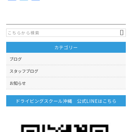
a
w
有
c
itt
e
er
b
o
カテゴリー
o
k
ブログ
スタッフブログ
お知らせ
ドライビングスクール沖縄 公式LINEはこちら