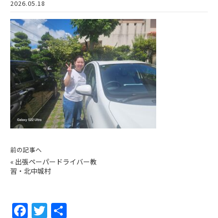
2026.05.18
前の記事へ
«
出張ペーパードライバー教
習・北中城村
F
T
共