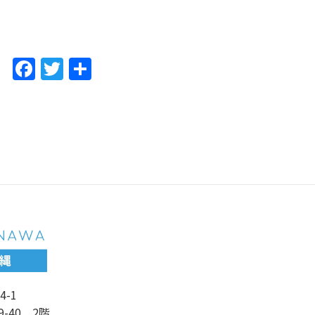
F
T
共
a
w
有
c
itt
e
er
b
o
o
k
4-1
9-40 2階